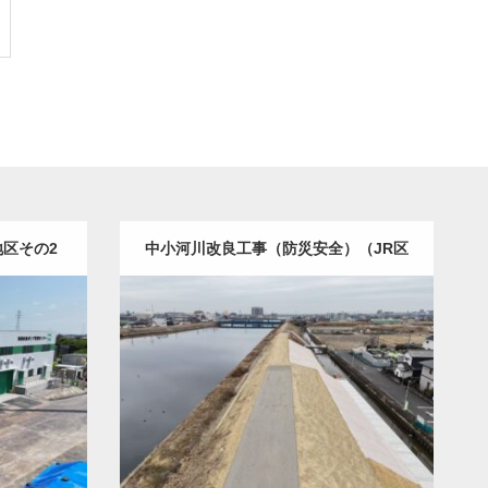
地区その2
中小河川改良工事（防災安全）（JR区
間5号工）（週休2日・余裕期間）（R5
築
土木・建築（ALL）
護岸・堤防補強
国補正）
詳細