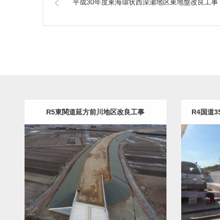
平成30年度東海環状西深瀬地区東地盤改良工事
R5東関道延方前川地区改良工事
R4国道
土木・建築（ALL）
道路改良
土
詳細
詳細