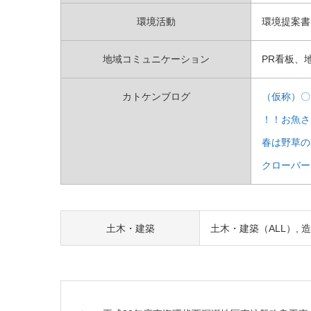
環境活動
環境提案書
地域コミュニケーション
PR看板、
カトケンブログ
（仮称）〇
！！お魚さ
春は野草の
クローバー
土木・建築
土木・建築（ALL）
造