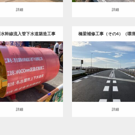
詳細
詳細
雨水幹線流入管下水道築造工事
橋梁補修工事（その4）（環
裕期間・週休2日・遠隔
建築（ALL）
推進・シールド
土木・建築（ALL）
橋梁
詳細
詳細
詳細