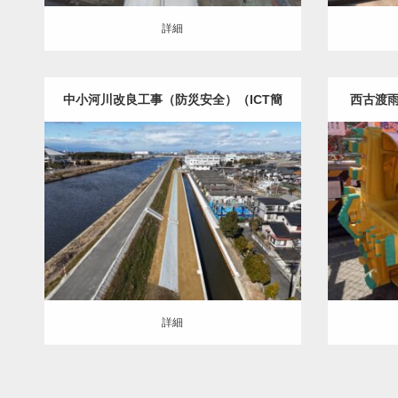
詳細
中小河川改良工事（防災安全）（ICT簡
西古渡
易・余裕期間・週休2日・環境整備・遠
土木・建築（ALL）
水路
土木・
隔臨場）（R5国補正）
詳細
詳細
詳細