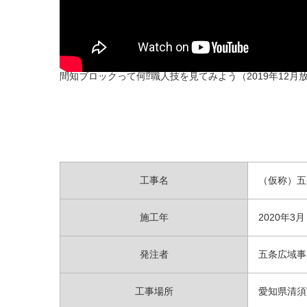
間知ブロックって何⁉職人技を見てみよう（2019年12月
工事名
（仮称）五
施工年
2020年3月
発注者
五条広域事
工事場所
愛知県清須