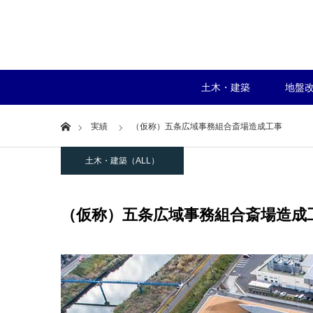
土木・建築
地盤
Home
実績
（仮称）五条広域事務組合斎場造成工事
土木・建築（ALL）
（仮称）五条広域事務組合斎場造成