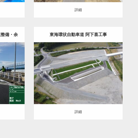
詳細
境整備・余
東海環状自動車道 阿下喜工事
臨場）
舗装
土木・建築（ALL）
道路改良
詳細
詳細