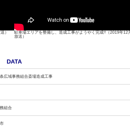
放送）
駐車場エリアを整備し、造成工事がようやく完成!!（2019年12
放送）
DATA
条広域事務組合斎場造成工事
務組合
市