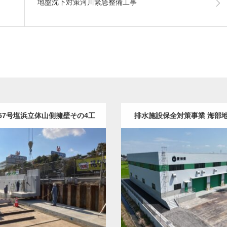
地盤沈下対策河川緊急整備工事
357号塩浜立体山側擁壁その4工
排水施設保全対策事業 海部
事
工事、3工事
木・建築（ALL）
橋梁
土木・建築（ALL）
建
詳細