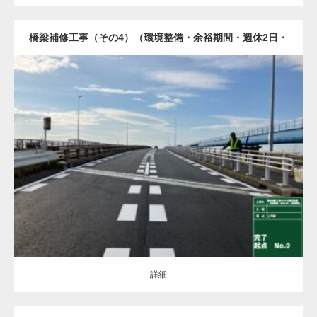
橋梁補修工事（その4）（環境整備・余裕期間・週休2日・
遠隔臨場）
土木・建築（ALL）
橋梁
舗装
詳細
詳細