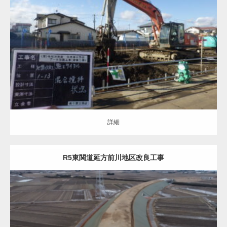
地盤改良（ALL）
建築の基礎
詳細
詳細
R5東関道延方前川地区改良工事