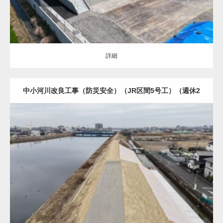
詳細
中小河川改良工事（防災安全）（JR区間5号工）（週休2
日・余裕期間）（R5国補正）
土木・建築（ALL）
護岸・堤防補強
詳細