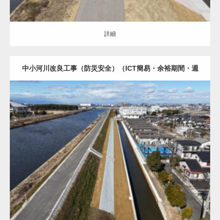
詳細
中小河川改良工事（防災安全）（ICT簡易・余裕期間・週
休2日・環境整備・遠隔臨場）（R5国補正）
土木・建築（ALL）
水路
詳細