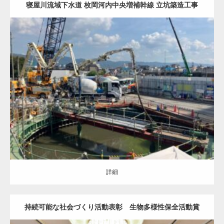
寝屋川流域下水道 枚岡河内中央増補幹線 立坑築造工事
（R5-1）
圧入ケーソン（ALL）
アーバンリング（立坑）
詳細
詳細
持続可能な社会づくり活動表彰 生物多様性保全活動賞