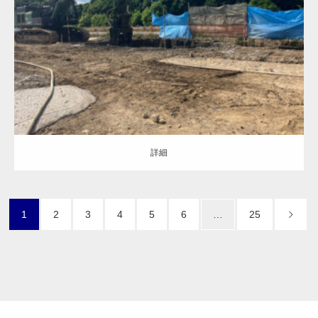
地盤改良（ALL）
補強土壁の基礎
詳細
詳細
1
2
3
4
5
6
…
25