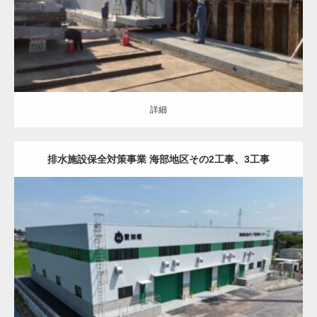
詳細
詳細
排水施設保全対策事業 海部地区その2工事、3工事
土木・建築（ALL）
建築
詳細