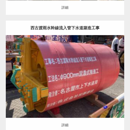
詳細
西古渡雨水幹線流入管下水道築造工事
土木・建築（ALL）
推進・シールド
詳細
詳細