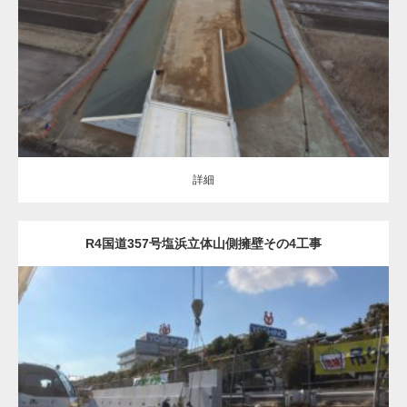
土木・建築（ALL）
道路改良
詳細
詳細
R4国道357号塩浜立体山側擁壁その4工事
土木・建築（ALL）
橋梁