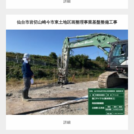
詳細
仙台市岩切山崎今市東土地区画整理事業基盤整備工事
地盤改良（ALL）
調整池の基礎
詳細
詳細