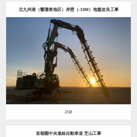
北九州港（響灘東地区）岸壁（-10M）地盤改良工事
地盤改良（ALL）
重機の作業地盤の改良
詳細
詳細
首都圏中央連絡自動車道 芝山工事