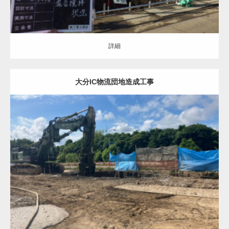
詳細
大分IC物流団地造成工事
地盤改良（ALL）
補強土壁の基礎
詳細