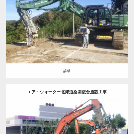
地盤改良（ALL）
仮設土留め
詳細
詳細
エア・ウォーター北海道桑園複合施設工事
地盤改良（ALL）
建築の基礎