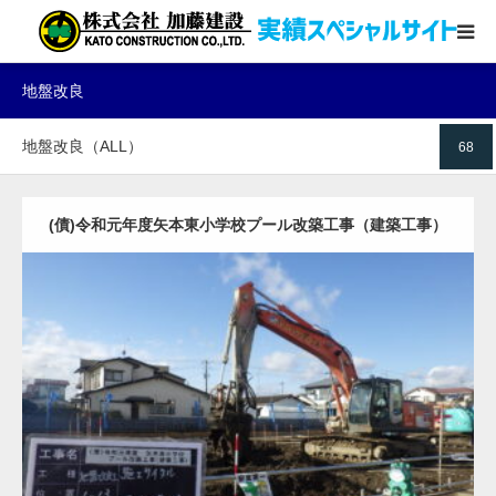
地盤改良
土木・建築
地盤改良（ALL）
68
地盤改良
圧入ケーソン
(債)令和元年度矢本東小学校プール改築工事（建築工事）
その他受賞実績
コーポレートサイト
地盤改良（ALL）
建築の基礎
お問い合わせ
詳細