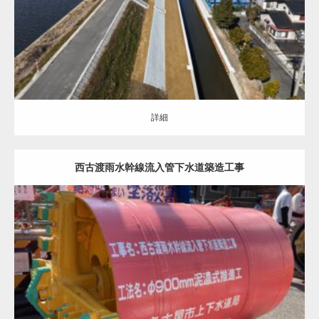
詳細
詳細
西古渡雨水幹線流入管下水道築造工事
土木・建築（ALL）
推進・シールド
詳細