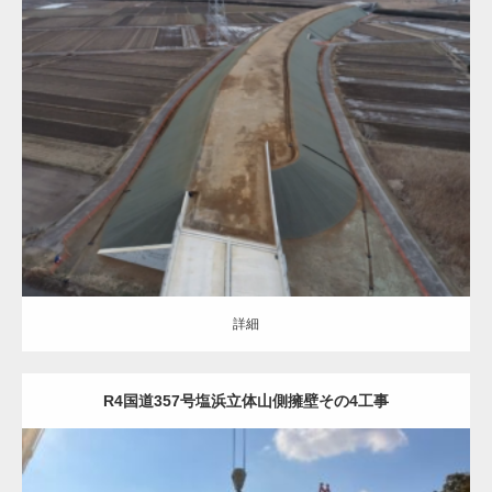
土木・建築（ALL）
道路改良
詳細
詳細
R4国道357号塩浜立体山側擁壁その4工事