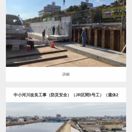
土木・建築（ALL）
橋梁
詳細
詳細
中小河川改良工事（防災安全）（JR区間5号工）（週休2
日・余裕期間）（R5国補正）