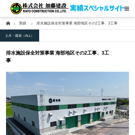
Home
実績
排水施設保全対策事業 海部地区その2工事、3工事
土木・建築
土木・建築（ALL）
地盤改良
排水施設保全対策事業 海部地区その2工事、3工
圧入ケーソン
事
その他受賞実績
コーポレートサイト
お問い合わせ