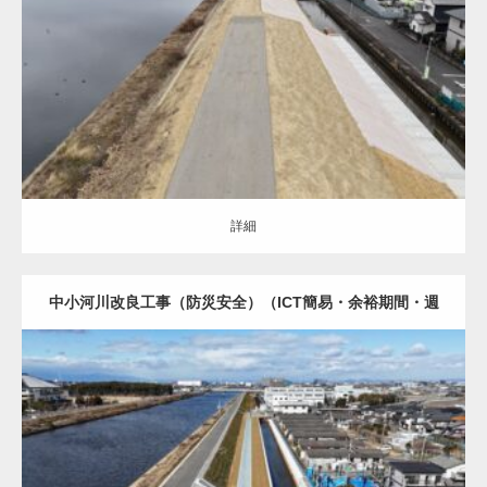
土木・建築（ALL）
護岸・堤防補強
詳細
詳細
中小河川改良工事（防災安全）（ICT簡易・余裕期間・週
休2日・環境整備・遠隔臨場）（R5国補正）
土木・建築（ALL）
水路