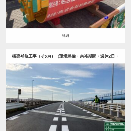
詳細
橋梁補修工事（その4）（環境整備・余裕期間・週休2日・
遠隔臨場）
土木・建築（ALL）
橋梁
舗装
詳細